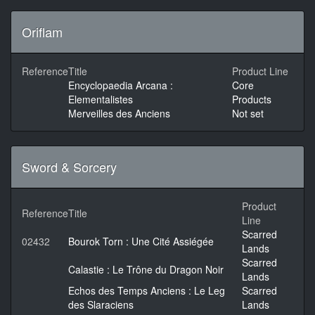
Oriflam
Reference
Title
Product Line
Encyclopaedia Arcana :
Core
Elementalistes
Products
Merveilles des Anciens
Not set
Sword & Sorcery
Product
Reference
Title
Line
Scarred
02432
Bourok Torn : Une Cité Assiégée
Lands
Scarred
Calastie : Le Trône du Dragon Noir
Lands
Echos des Temps Anciens : Le Leg
Scarred
des Slaraciens
Lands