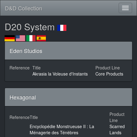
D&D Collection
D20 System
Eden Studios
Reference
Title
Product Line
Akrasia la Voleuse d'Instants
Core Products
Hexagonal
Product
Reference
Title
Line
Encyclopédie Monstrueuse II : La
Scarred
Ménagerie des Ténèbres
Lands