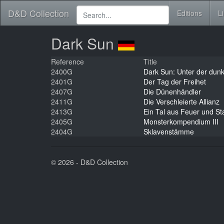
D&D Collection
Editions
L
Dark Sun
Reference
Title
2400G
Dark Sun: Unter der dun
2401G
Der Tag der Freihet
2407G
Die Dünenhändler
2411G
Die Verschleierte Allianz
2413G
Ein Tal aus Feuer und St
2405G
Monsterkompendium III
2404G
Sklavenstämme
© 2026 - D&D Collection