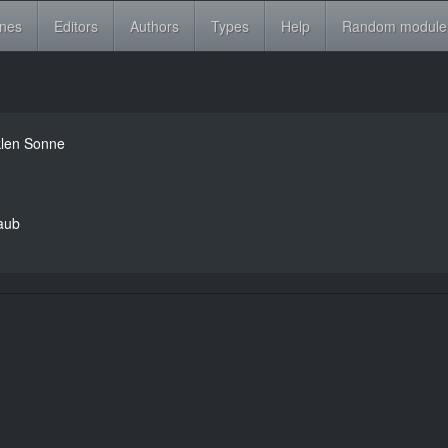
ines
Editors
Authors
Types
Help
Random module
klen Sonne
aub